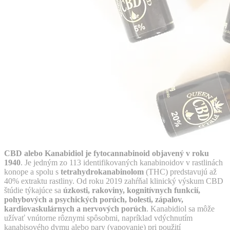
CBD alebo Kanabidiol je fytocannabinoid objavený v roku
1940
. Je jedným zo 113 identifikovaných kanabinoidov v rastlinách
konope a spolu s
tetrahydrokanabinolom
(THC) predstavujú až
40% extraktu rastliny. Od roku 2019 zahŕňal klinický výskum CBD
štúdie týkajúce sa
úzkosti, rakoviny, kognitívnych funkcií,
pohybových a psychických porúch, bolesti, zápalov,
kardiovaskulárnych a nervových porúch
. Kanabidiol sa môže
užívať vnútorne rôznymi spôsobmi, napríklad vdýchnutím
kanabisového dymu alebo pary (vapovanie) pri použití