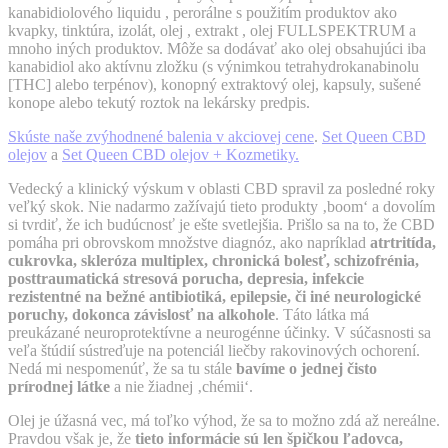
kanabidiolového liquidu , perorálne s použitím produktov ako
kvapky, tinktúra, izolát, olej , extrakt , olej FULLSPEKTRUM a
mnoho iných produktov. Môže sa dodávať ako olej obsahujúci iba
kanabidiol ako aktívnu zložku (s výnimkou tetrahydrokanabinolu
[THC] alebo terpénov), konopný extraktový olej, kapsuly, sušené
konope alebo tekutý roztok na lekársky predpis.
Skúste naše zvýhodnené balenia v akciovej cene
.
Set Queen CBD
olejov
a
Set Queen CBD olejov + Kozmetiky.
Vedecký a klinický výskum v oblasti CBD spravil za posledné roky
veľký skok. Nie nadarmo zažívajú tieto produkty ‚boom‘ a dovolím
si tvrdiť, že ich budúcnosť je ešte svetlejšia. Prišlo sa na to, že CBD
pomáha pri obrovskom množstve diagnóz, ako napríklad
atrtritída,
cukrovka, skleróza multiplex, chronická bolesť, schizofrénia,
posttraumatická stresová porucha, depresia, infekcie
rezistentné na bežné antibiotiká, epilepsie, či iné neurologické
poruchy, dokonca závislosť na alkohole
. Táto látka má
preukázané neuroprotektívne a neurogénne účinky. V súčasnosti sa
veľa štúdií sústreďuje na potenciál liečby rakovinových ochorení.
Nedá mi nespomenúť, že sa tu stále
bavíme o jednej čisto
prírodnej látke
a nie žiadnej ‚chémii‘.
Olej je úžasná vec, má toľko výhod, že sa to možno zdá až nereálne.
Pravdou však je, že
tieto informácie sú len špičkou ľadovca,