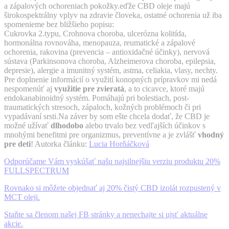
a zápalových ochoreniach pokožky.eďže CBD oleje majú
širokospektrálny vplyv na zdravie človeka, ostatné ochorenia už iba
spomenieme bez bližšieho popisu:
Cukrovka 2.typu, Crohnova choroba, ulcerózna kolitída,
hormonálna rovnováha, menopauza, reumatické a zápalové
ochorenia, rakovina (prevencia – antioxidačné účinky), nervová
sústava (Parkinsonova choroba, Alzheimerova choroba, epilepsia,
depresie), alergie a imunitný systém, astma, celiakia, vlasy, nechty.
Pre doplnenie informácií o využití konopných prípravkov mi nedá
nespomenúť aj
využitie pre zvieratá
, a to cicavce, ktoré majú
endokanabinoidný systém. Pomáhajú pri bolestiach, post-
traumatických stresoch, zápaloch, kožných problémoch či pri
vypadávaní srsti.Na záver by som ešte chcela dodať, že CBD je
možné užívať
dlhodobo
alebo trvalo bez vedľajších účinkov s
mnohými benefitmi pre organizmus, preventívne a je zvlášť
vhodný
pre deti
! Autorka článku:
Lucia Horňáčková
Odporúčame Vám vyskúšať našu najsilnejšiu verziu produktu 20%
FULLSPECTRUM
Rovnako si môžete objednať aj 20% čistý CBD izolát rozpustený v
MCT oleji.
Staňte sa členom našej FB stránky a nenechajte si ujsť aktuálne
akcie.