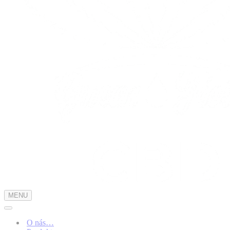
MENU
Menu
navigácie
Menu
navigácie
O nás…