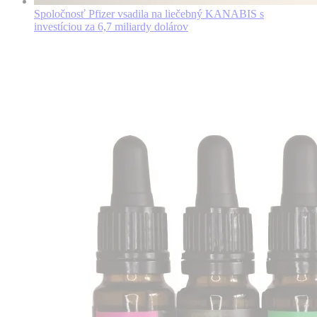
Spoločnosť Pfizer vsadila na liečebný KANABIS s
investíciou za 6,7 miliardy dolárov