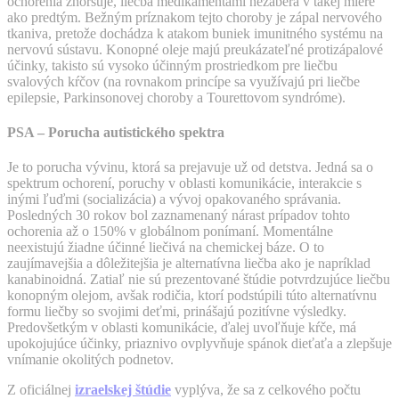
ochorenia zhoršuje, liečba medikamentami nezaberá v takej miere
ako predtým. Bežným príznakom tejto choroby je zápal nervového
tkaniva, pretože dochádza k atakom buniek imunitného systému na
nervovú sústavu. Konopné oleje majú preukázateľné protizápalové
účinky, takisto sú vysoko účinným prostriedkom pre liečbu
svalových kŕčov (na rovnakom princípe sa využívajú pri liečbe
epilepsie, Parkinsonovej choroby a Tourettovom syndróme).
PSA – Porucha autistického spektra
Je to porucha vývinu, ktorá sa prejavuje už od detstva. Jedná sa o
spektrum ochorení, poruchy v oblasti komunikácie, interakcie s
inými ľuďmi (socializácia) a vývoj opakovaného správania.
Posledných 30 rokov bol zaznamenaný nárast prípadov tohto
ochorenia až o 150% v globálnom ponímaní. Momentálne
neexistujú žiadne účinné liečivá na chemickej báze. O to
zaujímavejšia a dôležitejšia je alternatívna liečba ako je napríklad
kanabinoidná. Zatiaľ nie sú prezentované štúdie potvrdzujúce liečbu
konopným olejom, avšak rodičia, ktorí podstúpili túto alternatívnu
formu liečby so svojimi deťmi, prinášajú pozitívne výsledky.
Predovšetkým v oblasti komunikácie, ďalej uvoľňuje kŕče, má
upokojujúce účinky, priaznivo ovplyvňuje spánok dieťaťa a zlepšuje
vnímanie okolitých podnetov.
Z oficiálnej
izraelskej štúdie
vyplýva, že sa z celkového počtu