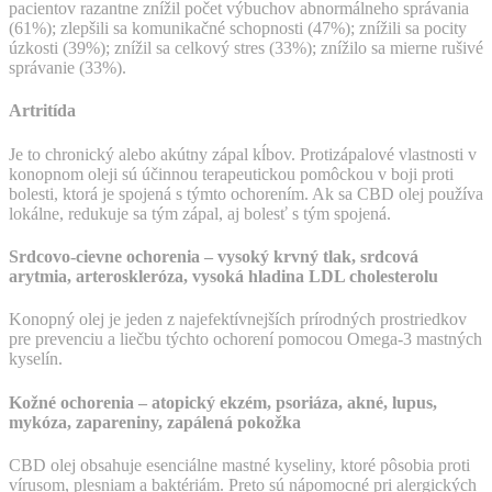
pacientov razantne znížil počet výbuchov abnormálneho správania
(61%); zlepšili sa komunikačné schopnosti (47%); znížili sa pocity
úzkosti (39%); znížil sa celkový stres (33%); znížilo sa mierne rušivé
správanie (33%).
Artritída
Je to chronický alebo akútny zápal kĺbov. Protizápalové vlastnosti v
konopnom oleji sú účinnou terapeutickou pomôckou v boji proti
bolesti, ktorá je spojená s týmto ochorením. Ak sa CBD olej používa
lokálne, redukuje sa tým zápal, aj bolesť s tým spojená.
Srdcovo-cievne ochorenia – vysoký krvný tlak, srdcová
arytmia, arteroskleróza, vysoká hladina LDL cholesterolu
Konopný olej je jeden z najefektívnejších prírodných prostriedkov
pre prevenciu a liečbu týchto ochorení pomocou Omega-3 mastných
kyselín.
Kožné ochorenia – atopický ekzém, psoriáza, akné, lupus,
mykóza, zapareniny, zapálená pokožka
CBD olej obsahuje esenciálne mastné kyseliny, ktoré pôsobia proti
vírusom, plesniam a baktériám. Preto sú nápomocné pri alergických