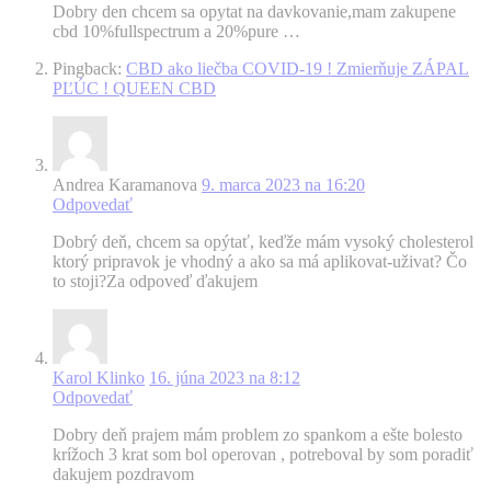
Dobry den chcem sa opytat na davkovanie,mam zakupene
cbd 10%fullspectrum a 20%pure …
Pingback:
CBD ako liečba COVID-19 ! Zmierňuje ZÁPAL
PĽÚC ! QUEEN CBD
Andrea Karamanova
9. marca 2023 na 16:20
Odpovedať
Dobrý deň, chcem sa opýtať, keďže mám vysoký cholesterol
ktorý pripravok je vhodný a ako sa má aplikovat-uživat? Čo
to stoji?Za odpoveď ďakujem
Karol Klinko
16. júna 2023 na 8:12
Odpovedať
Dobry deň prajem mám problem zo spankom a ešte bolesto
krížoch 3 krat som bol operovan , potreboval by som poradiť
dakujem pozdravom