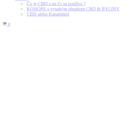
Čo je CBD a na čo sa používa ?
KONOPE s vysokým obsahom CBD & BYLINY
CBD alebo Kanabidiol
Košík
0