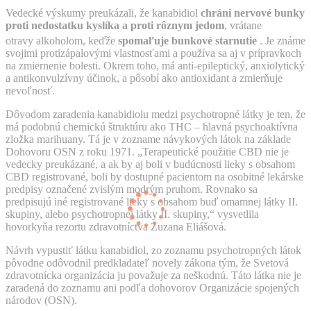
Vedecké výskumy preukázali, že kanabidiol
chráni nervové bunky
proti nedostatku kyslíka a proti rôznym jedom
, vrátane
otravy alkoholom,
keďže
spomaľuje bunkové starnutie
. Je známe
svojimi protizápalovými vlastnosťami a používa sa aj v prípravkoch
na zmiernenie bolesti. Okrem toho, má anti-epileptický, anxiolytický
a antikonvulzívny účinok, a pôsobí ako antioxidant a zmierňuje
nevoľnosť.
Dôvodom zaradenia kanabidiolu medzi psychotropné látky je ten, že
má podobnú chemickú štruktúru ako THC – hlavná psychoaktívna
zložka marihuany. Tá je v zozname návykových látok na základe
Dohovoru OSN z roku 1971. „Terapeutické použitie CBD nie je
vedecky preukázané, a ak by aj boli v budúcnosti lieky s obsahom
CBD registrované, boli by dostupné pacientom na osobitné lekárske
predpisy označené zvislým modrým pruhom. Rovnako sa
predpisujú iné registrované lieky s obsahom buď omamnej látky II.
skupiny, alebo psychotropnej látky II. skupiny,“ vysvetlila
hovorkyňa rezortu zdravotníctva Zuzana Eliášová.
Návrh vypustiť látku kanabidiol, zo zoznamu psychotropných látok
pôvodne odôvodnil predkladateľ novely zákona tým, že Svetová
zdravotnícka organizácia ju považuje za neškodnú. Táto látka nie je
zaradená do zoznamu ani podľa dohovorov Organizácie spojených
národov (OSN).