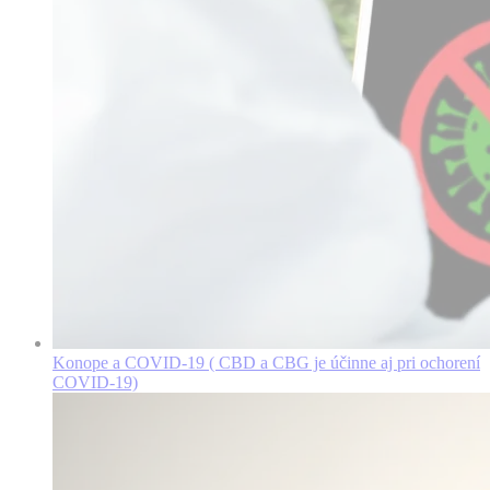
Konope a COVID-19 ( CBD a CBG je účinne aj pri ochorení
COVID-19)