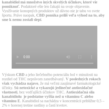
kanabidiol má množstvo iných skvelých účinkov, ktoré vie
ponúknuť
. Podaktoré ešte len čakajú na svoje objavenie.
Využívanie konopných produktov už dávno nie je tabu vo svete
športu. Práve naopak,
CBD ponúka príliš veľa výhod na to, aby
sme k nemu zostali slepí
.
Výskum
CBD
a jeho liečebného potenciálu bol v minulosti na
rozdiel od THC neprávom zanedbávaný.
V posledných rokoch
však vychádza najavo
, že má veľmi zaujímavé farmakologické
účinky.
Sú netoxické a vykazujú jedinečné antioxidačné
vlastnosti
, bez vedľajších účinkov THC.
Antioxidačná sila
kanabidiolu je podstatne vyššia než u vitamínu C alebo
vitamínu E
. Kanabidiol sa nachádza v koncentrácii približne 0,5 –
2% v horenej tretine rastliny a častí kvetov.