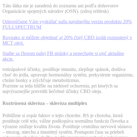
Táto látka nie je zaradená do zoznamu ani podľa dohovorov
Organizácie spojených národov (OSN). (zdroj relifesk)
Odporúčame Vám vyskúšať našu najsilnejšiu verziu produktu 20%
FULLSPECTRUM
Rovnako si môžete objednať aj 20% čistý CBD izolát rozpustený v
MCT oleji.
Staňte sa členom našej FB stránky a nenechajte si ujsť aktuálne
akcie.
rotizápalové účinky, posilňuje imunitu, zlepšuje spánok, dodáva
chuť do jedla, upravuje hormonálny systém, prekyslenie organizmu,
chráni bunky a zrýchľuje metabolizmus.
Pozrime sa teda bližšie na niektoré ochorenia, pri ktorých sa
najvýraznejšie potvrdili liečebné účinky CBD oleja.
Roztrúsená skleróza – skleróza multiplex
Priblížme si zopár faktov o tejto chorobe. RS je choroba, ktorá
postihuje celé telo, vážne podkopáva normálnu funkciu človeka a
výrazne znižuje kvalitu života. Postihuje centrálnu nervovú sústavu
– mozog, miechu a imunitný systém. Postupom času sa priebeh